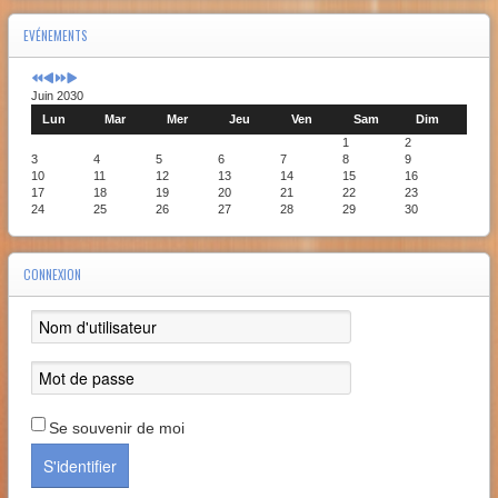
EVÉNEMENTS
Juin 2030
Lun
Mar
Mer
Jeu
Ven
Sam
Dim
1
2
3
4
5
6
7
8
9
10
11
12
13
14
15
16
17
18
19
20
21
22
23
24
25
26
27
28
29
30
CONNEXION
Se souvenir de moi
S'identifier