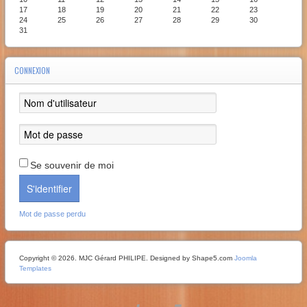
17
18
19
20
21
22
23
24
25
26
27
28
29
30
31
CONNEXION
Se souvenir de moi
S'identifier
Mot de passe perdu
Copyright © 2026. MJC Gérard PHILIPE. Designed by Shape5.com
Joomla
Templates