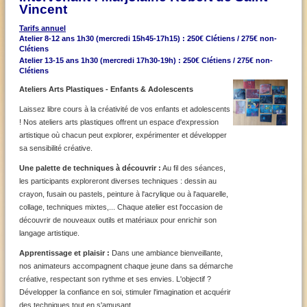
Vincent
Tarifs annuel
Atelier 8-12 ans 1h30 (mercredi 15h45-17h15)
: 250€ Clétiens / 275€ non-
Clétiens
Atelier 13-15 ans 1h30 (mercredi 17h30-19h)
: 250€ Clétiens / 275€ non-
Clétiens
Ateliers Arts Plastiques - Enfants & Adolescents
Laissez libre cours à la créativité de vos enfants et adolescents
! Nos ateliers arts plastiques offrent un espace d'expression
artistique où chacun peut explorer, expérimenter et développer
sa sensibilité créative.
Une palette de techniques à découvrir :
Au fil des séances,
les participants exploreront diverses techniques : dessin au
crayon, fusain ou pastels, peinture à l'acrylique ou à l'aquarelle,
collage, techniques mixtes,... Chaque atelier est l'occasion de
découvrir de nouveaux outils et matériaux pour enrichir son
langage artistique.
Apprentissage et plaisir :
Dans une ambiance bienveillante,
nos animateurs accompagnent chaque jeune dans sa démarche
créative, respectant son rythme et ses envies. L'objectif ?
Développer la confiance en soi, stimuler l'imagination et acquérir
des techniques tout en s'amusant.