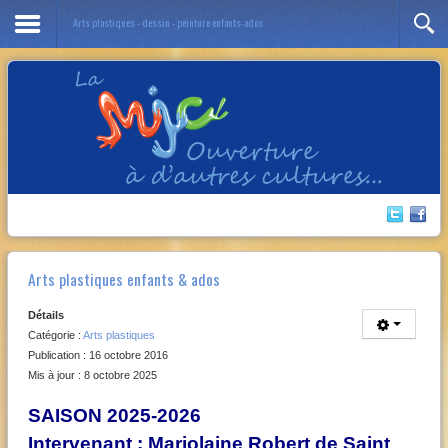
Arts plastiques - dessin - peinture enfants-ados
Année
Mois
Année
Mois
précédente
précédent
suivante
suivant
Arts plastiques enfants & ados
Détails
Catégorie :
Arts plastiques
Publication : 16 octobre 2016
Mis à jour : 8 octobre 2025
SAISON 2025-2026
Intervenant : Marjolaine Robert de Saint