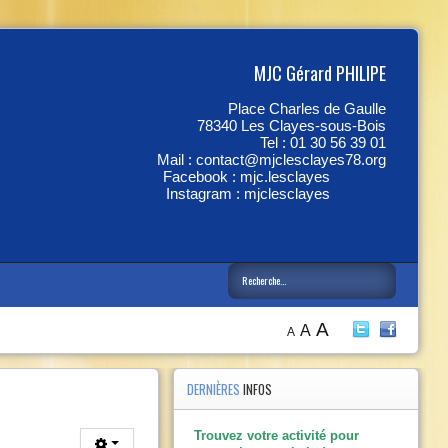
MJC Gérard PHILIPE
Place Charles de Gaulle
78340 Les Clayes-sous-Bois
Tel : 01 30 56 39 01
Mail :
contact@mjclesclayes78.org
Facebook :
mjc.lesclayes
Instagram :
mjclesclayes
A
A
A
Année
Mois
Année
Mois
précédente
précédent
suivante
suivant
DERNIÈRES
INFOS
Trouvez votre activité pour