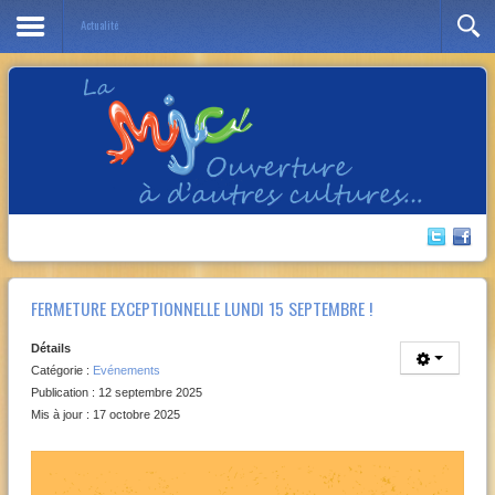
Actualité
Année
Mois
Année
Mois
précédente
précédent
suivante
suivant
FERMETURE EXCEPTIONNELLE LUNDI 15 SEPTEMBRE !
Détails
Catégorie :
Evénements
Publication : 12 septembre 2025
Mis à jour : 17 octobre 2025