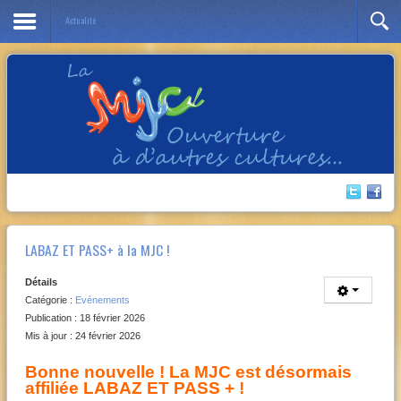
Actualité
Année
Mois
Année
Mois
précédente
précédent
suivante
suivant
LABAZ ET PASS+ à la MJC !
Détails
Catégorie :
Evénements
Publication : 18 février 2026
Mis à jour : 24 février 2026
Bonne nouvelle ! La MJC est désormais
affiliée LABAZ ET PASS + !