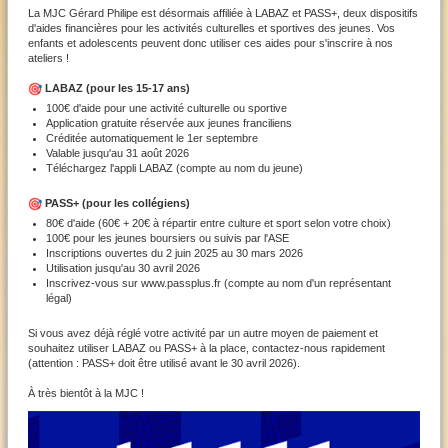
La MJC Gérard Philipe est désormais affiliée
à LABAZ
et P
ASS
+, deux dispositifs
d'aides financières pour les activités culturelles et sportives des jeunes. Vos
enfants et adolescents peuvent donc utiliser ces aides pour s'inscrire à nos
ateliers !
LABAZ (pour les 15-17 ans)
100€ d'aide pour une activité culturelle ou sportive
Application gratuite réservée aux jeunes franciliens
Créditée automatiquement le 1er septembre
Valable jusqu'au 31 août 2026
Téléchargez l'appli L
ABAZ
(compte au nom du jeune)
PASS+ (pour les collégiens)
80€ d'aide (60€ + 20€ à répartir entre culture et sport selon votre choix)
100€ pour les jeunes boursiers ou suivis par l'ASE
I
nscriptions ouvertes du 2 juin 2025 au 30 mars 2026
Utilisation jusqu'au 30 avril 2026
Inscrivez-vous sur www.passplus.fr
(compte au nom d'un représentant
légal)
Si vous avez déjà réglé votre activité par un autre moyen de paiement et
souhaitez utiliser LABAZ ou PASS+ à la place, contactez-nous rapidement
(attention : PASS+ doit être utilisé avant le 30 avril 2026).
À très bientôt à la MJC !