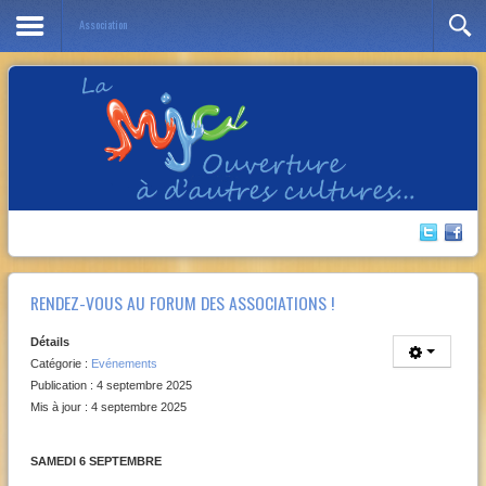
Association
Année
Mois
Année
Mois
précédente
précédent
suivante
suivant
RENDEZ-VOUS AU FORUM DES ASSOCIATIONS !
Détails
Catégorie :
Evénements
Publication : 4 septembre 2025
Mis à jour : 4 septembre 2025
SAMEDI 6 SEPTEMBRE