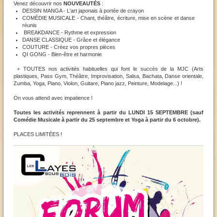
Venez découvrir nos
NOUVEAUTÉS
:
DESSIN MANGA - L'art japonais à portée de crayon
COMÉDIE MUSICALE - Chant, théâtre, écriture, mise en scène et danse
réunis
BREAKDANCE - Rythme et expression
DANSE CLASSIQUE - Grâce et élégance
COUTURE - Créez vos propres pièces
QI GONG - Bien-être et harmonie
+ TOUTES nos activités habituelles qui font le succès de la MJC (Arts
plastiques, Pass Gym, Théâtre, Improvisation, Salsa, Bachata, Danse orientale,
Zumba, Yoga, Piano, Violon, Guitare, Piano jazz, Peinture, Modelage...) !
On vous attend avec impatience !
Toutes les activités reprennent à partir du LUNDI 15 SEPTEMBRE (sauf
Comédie Musicale à partir du 25 septembre et Yoga à partir du 6 octobre).
PLACES LIMITÉES !