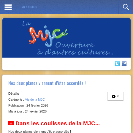
Vie de la MJC
Année
Mois
Année
Mois
précédente
précédent
suivante
suivant
Nos deux pianos viennent d'être accordés !
Détails
Catégorie :
Vie de la MJC
Publication : 24 février 2026
Mis à jour : 24 février 2026
🎹 Dans les coulisses de la MJC...
Nos deux pianos viennent d'être accordés !