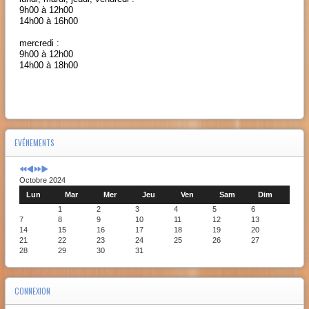
9h00 à 12h00
14h00 à 16h00
mercredi :
9h00 à 12h00
14h00 à 18h00
EVÉNEMENTS
Octobre 2024
Lun
Mar
Mer
Jeu
Ven
Sam
Dim
1
2
3
4
5
6
7
8
9
10
11
12
13
14
15
16
17
18
19
20
21
22
23
24
25
26
27
28
29
30
31
CONNEXION