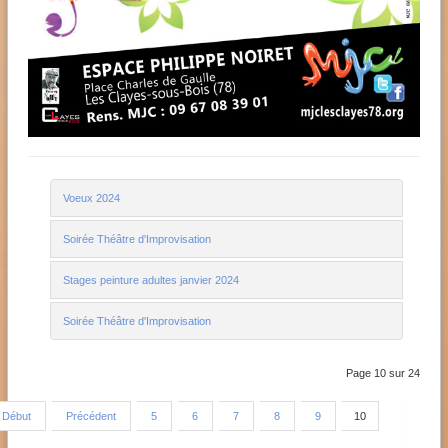
Voeux 2024
Soirée Théâtre d'Improvisation
Stages peinture adultes janvier 2024
Soirée Théâtre d'Improvisation
Page 10 sur 24
Début
Précédent
5
6
7
8
9
10