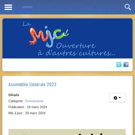
Actualité
Année
Mois
Année
Mois
précédente
précédent
suivante
suivant
Assemblée Générale 2023
Détails
Catégorie :
Evénements
Publication : 18 mars 2024
Mis à jour : 20 mars 2024