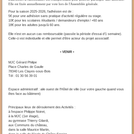
Elle est fixée annuellement par vote lors de l'Assemblée générale.
Pour la saison 2025-2026, l'adhésion est de :
5€ pour une adhésion sans pratique d'activité régulière ou stage.
10€ pour les scolaires /étudiants / demandeurs d'emploi / +60 ans
18€ pour les adultes jusqu'à 60 ans.
Elle n’est en aucun cas remboursable (passée la période d'essai d'1 semaine).
Celle-ci est individuelle et elle permet d’être acteur du projet associatif.
• VENIR •
MJC Gérard Philipe
Place Charles de Gaulle
78340 Les Clayes-sous-Bois
Tél : 01 30 56 39 01
Espace administratif : aile ouest de l'Hôtel de ville (sur votre gauche quand vous
êtes face au bâtiment)
Principaux lieux de déroulement des Activités :
à l'espace Philippe Noiret,
à la MJC (1er étage),
au gymnase Thierry Gilardi,
aux Communs du château,
dans la salle Maurice Martin,