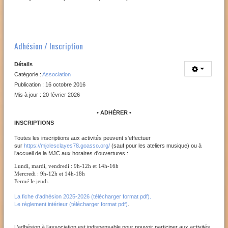
Adhésion / Inscription
Détails
Catégorie :
Association
Publication : 16 octobre 2016
Mis à jour : 20 février 2026
• ADHÉRER •
INSCRIPTIONS
Toutes les inscriptions aux activités peuvent s'effectuer
sur
https://mjclesclayes78.goasso.org/
(sauf pour les ateliers musique) ou à
l’accueil de la MJC aux horaires d'ouvertures :
Lundi, mardi, vendredi : 9h-12h et 14h-16h
Mercredi : 9h-12h et 14h-18h
Fermé le jeudi.
La fiche d'adhésion 2025-2026 (télécharger format pdf).
Le règlement intérieur (télécharger format pdf)
.
L’adhésion à l’association est indispensable pour pouvoir participer aux activités.