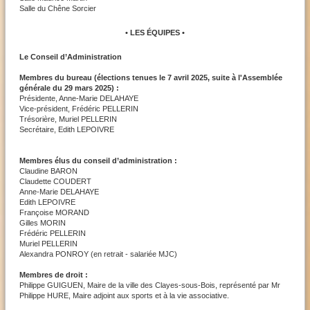
Salle du Chêne Sorcier
• LES ÉQUIPES •
Le Conseil d’Administration
Membres du bureau (élections tenues le 7 avril 2025, suite à l'Assemblée
générale du 29 mars 2025) :
Présidente, Anne-Marie DELAHAYE
Vice-président, Frédéric PELLERIN
Trésorière, Muriel PELLERIN
Secrétaire, Edith LEPOIVRE
Membres élus du conseil d’administration :
Claudine BARON
Claudette COUDERT
Anne-Marie DELAHAYE
Edith LEPOIVRE
Françoise MORAND
Gilles MORIN
Frédéric PELLERIN
Muriel PELLERIN
Alexandra PONROY (en retrait - salariée MJC)
Membres de droit :
Philippe GUIGUEN, Maire de la ville des Clayes-sous-Bois, représenté par Mr
Philippe HURE, Maire adjoint aux sports et à la vie associative.