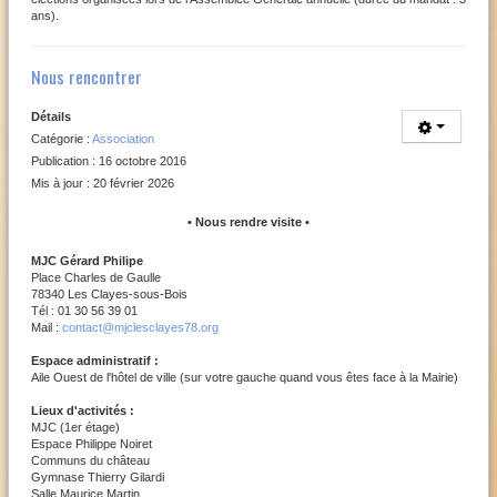
ans).
Nous rencontrer
Détails
Catégorie :
Association
Publication : 16 octobre 2016
Mis à jour : 20 février 2026
• Nous rendre visite •
MJC Gérard Philipe
Place Charles de Gaulle
78340 Les Clayes-sous-Bois
Tél : 01 30 56 39 01
Mail :
contact@mjclesclayes78.org
Espace administratif :
Aile Ouest de l'hôtel de ville (sur votre gauche quand vous êtes face à la Mairie)
Lieux d'activités :
MJC (1er étage)
Espace Philippe Noiret
Communs du château
Gymnase Thierry Gilardi
Salle Maurice Martin