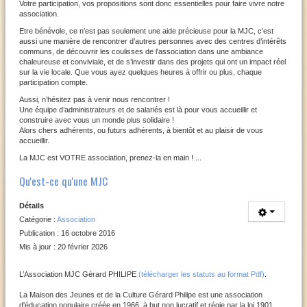
Votre participation, vos propositions sont donc essentielles pour faire vivre notre
association.
Etre
bénévole, ce
n’est pas seulement une aide précieuse pour la MJC, c’est
aussi une manière de rencontrer d’autres personnes avec des centres d’intérêts
communs, de découvrir les coulisses de l'association dans une ambiance
chaleureuse et conviviale, et de s’investir dans des projets qui ont un impact réel
sur la vie locale. Que vous ayez quelques heures à offrir ou plus, chaque
participation compte.
Aussi, n’hésitez pas à venir nous rencontrer !
Une équipe d’administrateurs et de salariés est là pour vous accueillir et
construire avec vous un monde plus solidaire !
Alors chers adhérents, ou futurs adhérents, à bientôt et au plaisir de vous
accueillir.
La MJC est VOTRE association, prenez-la en main ! ...
Qu'est-ce qu'une MJC
Détails
Catégorie :
Association
Publication : 16 octobre 2016
Mis à jour : 20 février 2026
L’Association MJC Gérard PHILIPE
(télécharger les statuts au format Pdf)
.
La Maison des Jeunes et de la Culture Gérard Philipe est une association
d'éducation populaire créée en 1966, à but non lucratif et régie par la loi 1901.