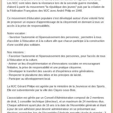
Les MJC sont nées dans la résistance lors de la seconde guerre mondiale,
d'abord à partir du mouvement "la république des jeunes" puis par la création de
la Fédération Françaises des MJC avec André Philip en 1948.
Ce mouvement d'éducation populaire s'est développé autour d'une volonté forte
de proposer un espace d'apprentissage de la citoyenneté en donnant à tous un
accès à la prise de responsabilités.
Notre vocation :
- favoriser l’autonomie et l’épanouissement des personnes ; permettre à tous
d’accéder à l’éducation et à la culture afin que chacun participe à la construction
d’une société plus solidaire.
Nos missions :
- Favoriser l'autonomie et l'épanouissement des personnes, pour l'accès de tous
à l'éducation et la culture.
- Animer un lieu d'expérimentation et d’innovations sociales en encourageant
l'initiative, la prise de responsabilité et une pratique citoyenne.
- Développer le transfert des savoirs et d'expérience entre générations.
- Respecter le pluralisme des idées et les principes de laïcité.
- Participer au développement local.
La MJC Gérard Philipe est agréée par le ministère de la Jeunesse et des Sports.
Elle est subventionnée par la ville des Clayes-sous-Bois.
L’association est gérée par un Conseil d’Administration composé de 2 membres
de droit, 1 conseiller technique (directeur), et un maximum de 24 membres élus.
Chaque adhérent ayant plus de 16 ans à la date de l’Assemblée générale et étant
à jour de son adhésion peut devenir administrateur en se présentant aux
élections organisées lors de l’Assemblée Générale annuelle (durée du mandat : 3