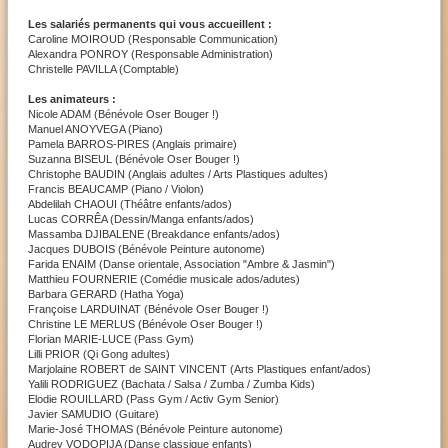
Les salariés permanents qui vous accueillent :
Caroline MOIROUD (Responsable Communication)
Alexandra PONROY (Responsable Administration)
Christelle PAVILLA (Comptable)
Les animateurs :
Nicole ADAM (Bénévole Oser Bouger !)
Manuel ANOYVEGA (Piano)
Pamela BARROS-PIRES (Anglais primaire)
Suzanna BISEUL (Bénévole Oser Bouger !)
Christophe BAUDIN (Anglais adultes / Arts Plastiques adultes)
Francis BEAUCAMP (Piano / Violon)
Abdelilah CHAOUI (Théâtre enfants/ados)
Lucas CORRÊA (Dessin/Manga enfants/ados)
Massamba DJIBALENE (Breakdance enfants/ados)
Jacques DUBOIS (Bénévole Peinture autonome)
Farida ENAIM (Danse orientale, Association "Ambre & Jasmin")
Matthieu FOURNERIE (Comédie musicale ados/adutes)
Barbara GERARD (Hatha Yoga)
Françoise LARDUINAT (Bénévole Oser Bouger !)
Christine LE MERLUS (Bénévole Oser Bouger !)
Florian MARIE-LUCE (Pass Gym)
Lilli PRIOR (Qi Gong adultes)
Marjolaine ROBERT de SAINT VINCENT (Arts Plastiques enfant/ados)
Yalili RODRIGUEZ (Bachata / Salsa / Zumba / Zumba Kids)
Elodie ROUILLARD (Pass Gym / Activ Gym Senior)
Javier SAMUDIO (Guitare)
Marie-José THOMAS (Bénévole Peinture autonome)
Audrey VODOPIJA (Danse classique enfants)