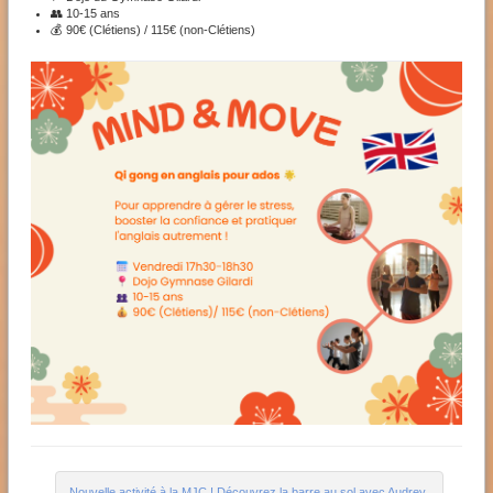
👥 10-15 ans
💰 90€ (Clétiens) / 115€ (non-Clétiens)
Nouvelle activité à la MJC ! Découvrez la barre au sol avec Audrey