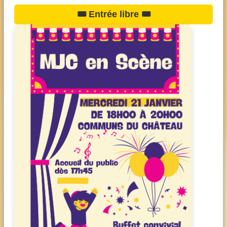
🎟️ Entrée libre 🎟️