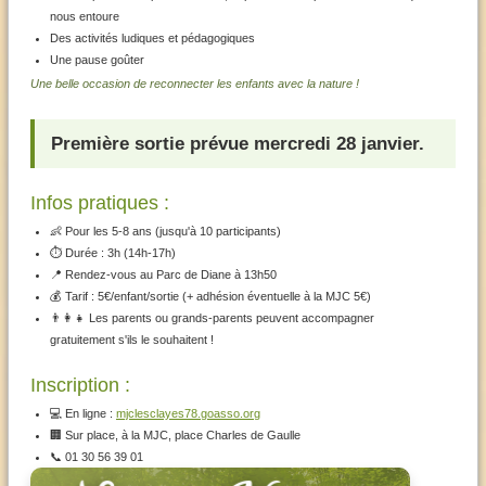
nous entoure
Des activités ludiques et pédagogiques
Une pause goûter
Une belle occasion de reconnecter les enfants avec la nature !
Première sortie prévue mercredi 28 janvier.
Infos pratiques :
👶 Pour les 5-8 ans (jusqu'à 10 participants)
⏱️ Durée : 3h (14h-17h)
📍 Rendez-vous au Parc de Diane à 13h50
💰 Tarif : 5€/enfant/sortie (+ adhésion éventuelle à la MJC 5€)
👨‍👩‍👧 Les parents ou grands-parents peuvent accompagner
gratuitement s'ils le souhaitent !
Inscription :
💻 En ligne :
mjclesclayes78.goasso.org
🏢 Sur place, à la MJC, place Charles de Gaulle
📞 01 30 56 39 01