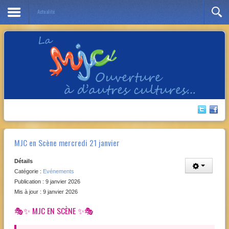
Actualité
Année
Mois
Année
Mois
précédente
précédent
suivante
suivant
MJC en Scène mercredi 21 janvier
Détails
Catégorie :
Evénements
Publication : 9 janvier 2026
Mis à jour : 9 janvier 2026
🎭✨ MJC EN SCÈNE ✨🎭