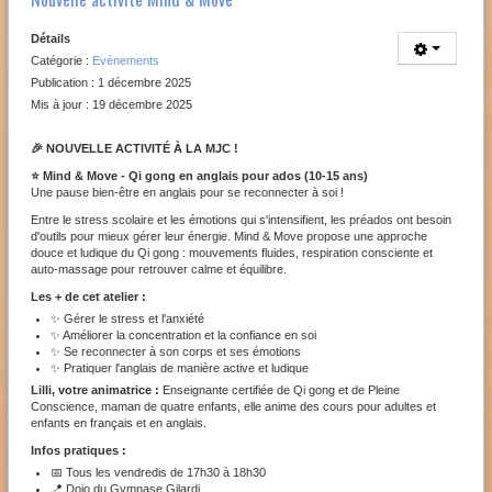
Détails
Catégorie :
Evénements
Publication : 1 décembre 2025
Mis à jour : 19 décembre 2025
🎉 NOUVELLE ACTIVITÉ À LA MJC !
⭐ Mind & Move - Qi gong en anglais pour ados (10-15 ans)
Une pause bien-être en anglais pour se reconnecter à soi !
Entre le stress scolaire et les émotions qui s'intensifient, les préados ont besoin
d'outils pour mieux gérer leur énergie. Mind & Move propose une approche
douce et ludique du Qi gong : mouvements fluides, respiration consciente et
auto-massage pour retrouver calme et équilibre.
Les + de cet atelier :
✨ Gérer le stress et l'anxiété
✨ Améliorer la concentration et la confiance en soi
✨ Se reconnecter à son corps et ses émotions
✨ Pratiquer l'anglais de manière active et ludique
Lilli, votre animatrice :
Enseignante certifiée de Qi gong et de Pleine
Conscience, maman de quatre enfants, elle anime des cours pour adultes et
enfants en français et en anglais.
Infos pratiques :
📅 Tous les vendredis de 17h30 à 18h30
📍 Dojo du Gymnase Gilardi