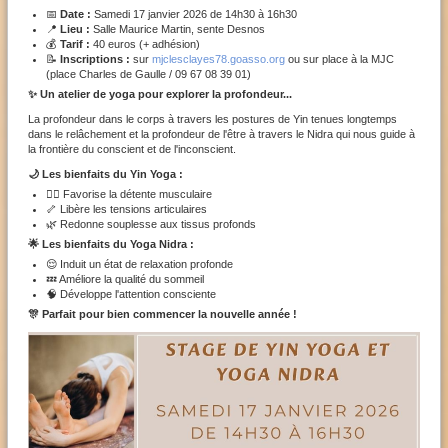
📅
Date :
Samedi 17 janvier 2026 de 14h30 à 16h30
📍
Lieu :
Salle Maurice Martin, sente Desnos
💰
Tarif :
40 euros (+ adhésion)
📝
Inscriptions :
sur
mjclesclayes78.goasso.org
ou sur place à la MJC
(place Charles de Gaulle / 09 67 08 39 01)
✨ Un atelier de yoga pour explorer la profondeur...
La profondeur dans le corps à travers les postures de Yin tenues longtemps
dans le relâchement et la profondeur de l'être à travers le Nidra qui nous guide à
la frontière du conscient et de l'inconscient.
🌙 Les bienfaits du Yin Yoga :
💆‍♀️ Favorise la détente musculaire
🦴 Libère les tensions articulaires
🌿 Redonne souplesse aux tissus profonds
🌟 Les bienfaits du Yoga Nidra :
😌 Induit un état de relaxation profonde
💤 Améliore la qualité du sommeil
🧠 Développe l'attention consciente
🎊 Parfait pour bien commencer la nouvelle année !