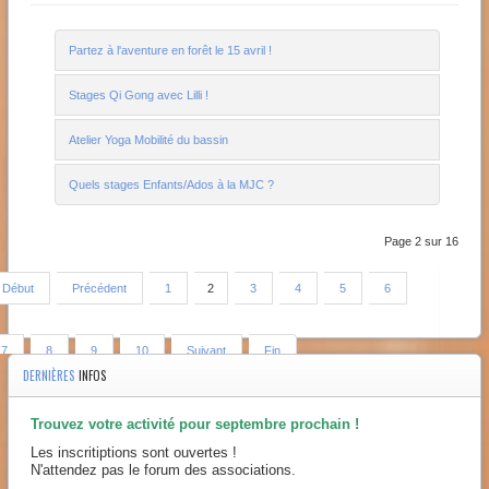
Partez à l'aventure en forêt le 15 avril !
Stages Qi Gong avec Lilli !
Atelier Yoga Mobilité du bassin
Quels stages Enfants/Ados à la MJC ?
Page 2 sur 16
Début
Précédent
1
2
3
4
5
6
7
8
9
10
Suivant
Fin
DERNIÈRES
INFOS
Trouvez votre activité pour septembre prochain !
Les inscritiptions sont ouvertes !
N'attendez pas le forum des associations.