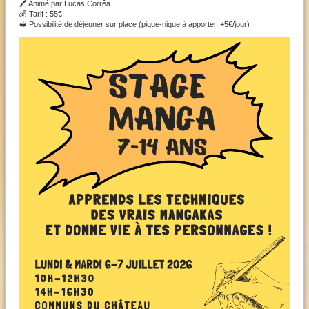
🖊️ Animé par Lucas Corrêa
💰 Tarif : 55€
🥪 Possibilité de déjeuner sur place (pique-nique à apporter, +5€/jour)