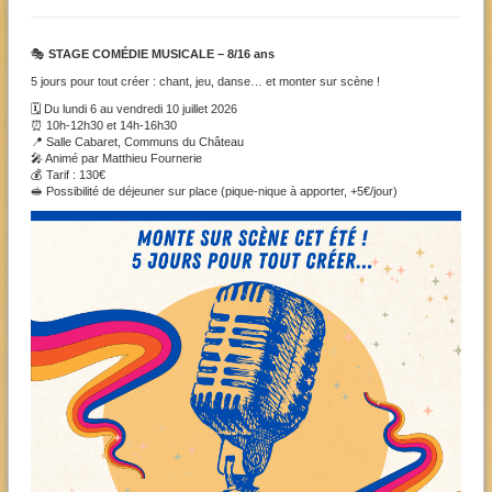
🎭
STAGE COMÉDIE MUSICALE – 8/16 ans
5 jours pour tout créer : chant, jeu, danse… et monter sur scène !
🗓️ Du lundi 6 au vendredi 10 juillet 2026
⏰ 10h-12h30 et 14h-16h30
📍 Salle Cabaret, Communs du Château
🎤 Animé par Matthieu Fournerie
💰 Tarif : 130€
🥪 Possibilité de déjeuner sur place (pique-nique à apporter, +5€/jour)