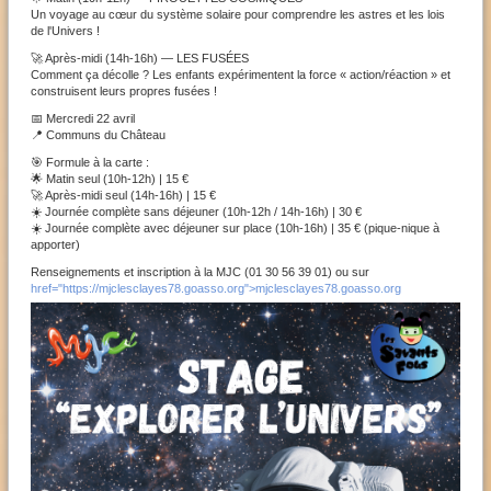
Un voyage au cœur du système solaire pour comprendre les astres et les lois
de l'Univers !
🚀 Après-midi (14h-16h) — LES FUSÉES
Comment ça décolle ? Les enfants expérimentent la force « action/réaction » et
construisent leurs propres fusées !
📅 Mercredi 22 avril
📍 Communs du Château
🎯 Formule à la carte :
🌟 Matin seul (10h-12h) | 15 €
🚀 Après-midi seul (14h-16h) | 15 €
☀️ Journée complète sans déjeuner (10h-12h / 14h-16h) | 30 €
☀️ Journée complète avec déjeuner sur place (10h-16h) | 35 € (pique-nique à
apporter)
Renseignements et inscription à la MJC (01 30 56 39 01) ou sur
href="https://mjclesclayes78.goasso.org">mjclesclayes78.goasso.org