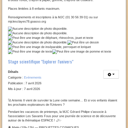
à bouts ronds, crayon à papier, gomme, crayons de couleurs.
Places limitées à 8 enfants maximum.
Renseignements et inscriptions à la MJC (01 30 56 39 01) ou sur
mjclesclayes78.goasso.org
Stage scientifique "Explorer l'univers"
Détails
Catégorie :
Evénements
Publication : 7 avril 2026
Mis à jour : 7 avril 2026
🚀 Artemis II vient de survoler la Lune cette semaine… Et si vos enfants étaient
les prochains explorateurs de l'Univers ?
Pendant les vacances de printemps, la MJC Gérard Philipe s'associe à
l'association Les Savants Fous pour une journée de science et de découverte
autour de la thématique ESPACE ! 🌙✨
🌟 Matin (10h-12h) — PIROUETTES COSMIQUES