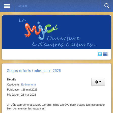
Actualité
Année
Mois
Année
Mois
précédente
précédent
suivante
suivant
Stages enfants / ados juillet 2026
Détails
Catégorie :
Evénements
Publication : 26 mai 2026
Mis à jour : 26 mai 2026
🎉 L'été approche et la MJC Gérard Philipe a prévu deux stages top niveau pour
bien commencer les vacances !