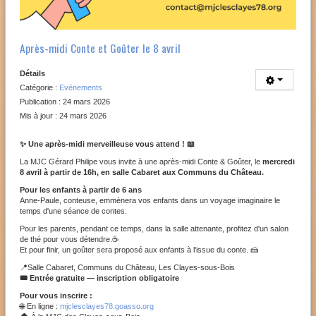
Après-midi Conte et Goûter le 8 avril
Détails
Catégorie :
Evénements
Publication : 24 mars 2026
Mis à jour : 24 mars 2026
✨ Une après-midi merveilleuse vous attend ! 📖
La MJC Gérard Philipe vous invite à une après-midi Conte & Goûter, le
mercredi
8 avril à partir de 16h, en salle Cabaret aux Communs du Château.
Pour les enfants à partir de 6 ans
Anne-Paule, conteuse, emmènera vos enfants dans un voyage imaginaire le
temps d'une séance de contes.
Pour les parents, pendant ce temps, dans la salle attenante, profitez d'un salon
de thé pour vous détendre.☕️
Et pour finir, un goûter sera proposé aux enfants à l'issue du conte. 🍰
📍Salle Cabaret, Communs du Château, Les Clayes-sous-Bois
🎟️ Entrée gratuite — inscription obligatoire
Pour vous inscrire :
🌐 En ligne :
mjclesclayes78.goasso.org