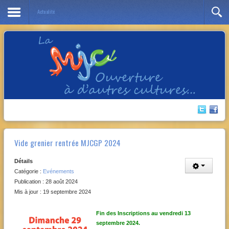
Actualité
Année
Mois
Année
Mois
précédente
précédent
suivante
suivant
Vide grenier rentrée MJCGP 2024
Détails
Catégorie :
Evénements
Publication : 28 août 2024
Mis à jour : 19 septembre 2024
Fin des Inscriptions au vendredi 13
septembre 2024.