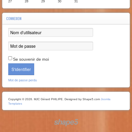
27
28
29
30
31
CONNEXION
Se souvenir de moi
S'identifier
Mot de passe perdu
Copyright © 2026. MJC Gérard PHILIPE. Designed by Shape5.com
Joomla
Templates